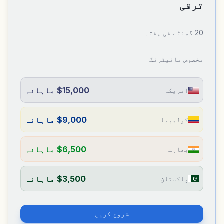
ترقی
20 گھنٹے فی ہفتہ
مخصوص مانیٹرنگ
$15,000 ماہانہ
امریکہ
$9,000 ماہانہ
کولمبیا
$6,500 ماہانہ
بھارت
$3,500 ماہانہ
پاکستان
شروع کریں