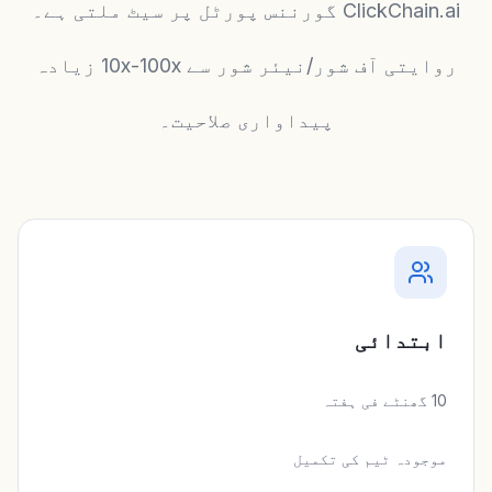
ClickChain.ai گورننس پورٹل پر سیٹ ملتی ہے۔
روایتی آف شور/نیئر شور سے 10x-100x زیادہ
پیداواری صلاحیت۔
ابتدائی
10 گھنٹے فی ہفتہ
موجودہ ٹیم کی تکمیل