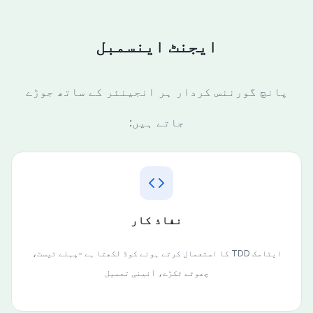
ایجنٹ اینسمبل
پانچ گورننس کردار ہر انجینئر کے ساتھ جوڑے
جاتے ہیں:
نفاذ کار
ایٹامک TDD کا استعمال کرتے ہوئے کوڈ لکھتا ہے -پہلے ٹیسٹ،
چھوٹے ٹکڑے، آئینی تعمیل