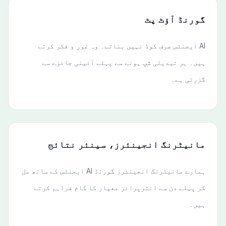
گورنڈ آؤٹ پٹ
AI ایجنٹس صرف کوڈ نہیں بناتے۔ وہ غور و فکر کرتے
ہیں۔ ہر تبدیلی شپ ہونے سے پہلے آئینی جائزے سے
گزرتی ہے۔
مانیٹرنگ انجینئرز، سینئر نتائج
ہمارے مانیٹرنگ انجینئرز گورنڈ AI ایجنٹس کے ساتھ مل
کر پہلے دن سے انٹرپرائز معیار کا کام فراہم کرتے
ہیں۔