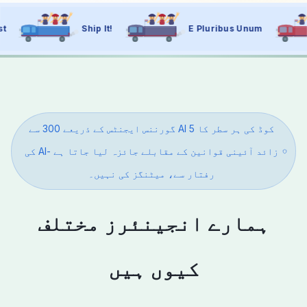
Ship It!
E Pluribus Unum
Move Fast
کوڈ کی ہر سطر کا 5 AI گورننس ایجنٹس کے ذریعے 300 سے
زائد آئینی قوانین کے مقابلے جائزہ لیا جاتا ہے -AI کی
رفتار سے، میٹنگز کی نہیں۔
ہمارے انجینئرز مختلف
کیوں ہیں