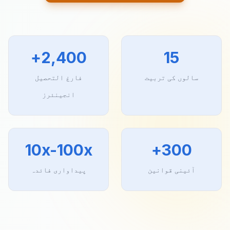
2,400+
15
سالوں کی تربیت
فارغ التحصیل
انجینئرز
10x-100x
300+
آئینی قوانین
پیداواری فائدہ