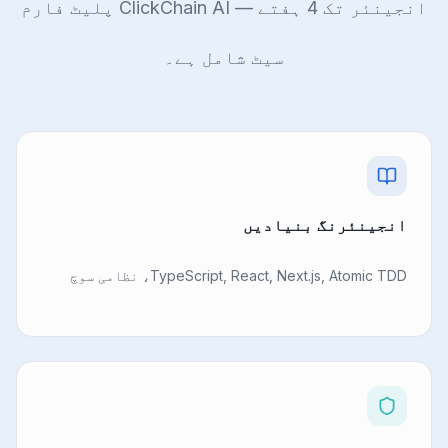
انجینئر تک 4 ہفتے — ClickChain AI پلیٹ فارم
سیٹ شامل ہے۔
انجینئرنگ بنیادیں
TypeScript, React, Next.js, Atomic TDD، نظامی سوچ