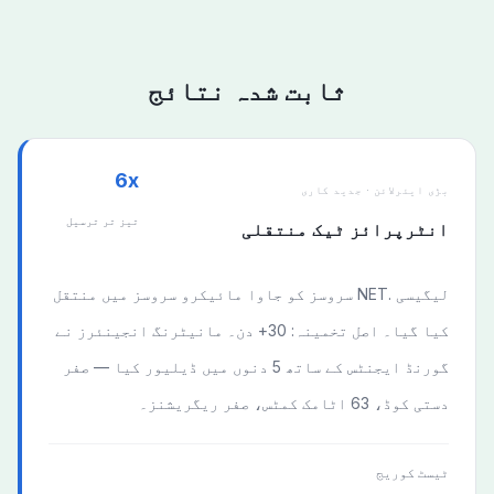
ثابت شدہ نتائج
6x
بڑی ایئرلائن · جدید کاری
تیز تر ترسیل
انٹرپرائز ٹیک منتقلی
لیگیسی .NET سروسز کو جاوا مائیکرو سروسز میں منتقل
کیا گیا۔ اصل تخمینہ: 30+ دن۔ مانیٹرنگ انجینئرز نے
گورنڈ ایجنٹس کے ساتھ 5 دنوں میں ڈیلیور کیا — صفر
دستی کوڈ، 63 اٹامک کمٹس، صفر ریگریشنز۔
ٹیسٹ کوریج