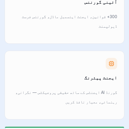
آئینی گورننس
300+ قوانین، ایجنٹ اینسمبل ماڈل، گورننس فرسٹ
ڈیولپمنٹ
ایجنٹ پیئرنگ
گورنڈ AI ایجنٹس کے ساتھ حقیقی پروجیکٹس — نگرانی،
رہنمائی، معیار نافذ کریں