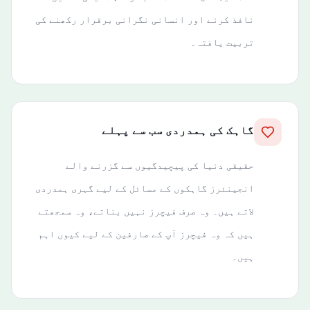
نافذ کرنے اور انسانی نگرانی برقرار رکھنے کی
تربیت یافتہ۔
گاہک کی ہمدردی سب سے پہلے
حقیقی دنیا کی پیچیدگیوں سے گزرنے والے
انجینئرز گاہکوں کے مسائل کے لیے گہری ہمدردی
لاتے ہیں۔ وہ صرف فیچرز نہیں بناتے، وہ سمجھتے
ہیں کہ وہ فیچرز آپ کے صارفین کے لیے کیوں اہم
ہیں۔