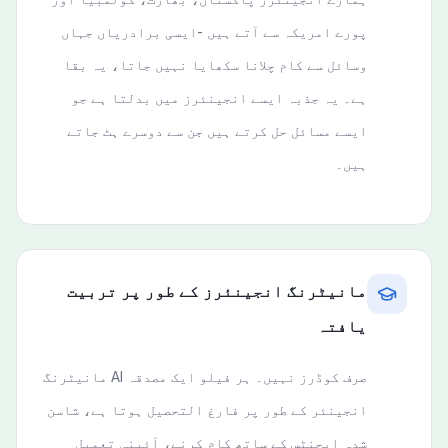
پورے امریکہ سے آتے ہیں -ایسی برادریاں جہاں
وسائل سے کام چلانا سکھایا نہیں جاتا، یہ بقا
ہے۔ یہ جذبہ ایسے انجینئرز میں بدلتا ہے جو
ایسے مسائل حل کرتے ہیں جن سے دوسرے ہٹ جاتے
ہیں۔
مانیٹرنگ انجینئرز کے طور پر تربیت
یافتہ
صرف کوڈرز نہیں۔ ہر فیلو ایک مصدقہ AI مانیٹرنگ
انجینئر کے طور پر فارغ التحصیل ہوتا ہے، شاسن
شدہ ایجنٹس کے ساتھ کام کرنے، آئینی تعمیل