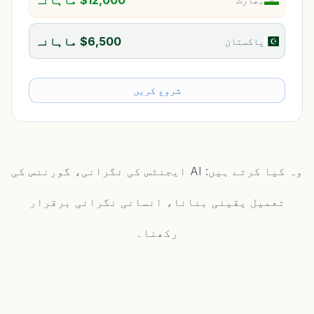
$6,500 ماہانہ
پاکستان
شروع کریں
وہ کیا کرتے ہیں: AI ایجنٹس کی نگرانی، گورننس کی
تعمیل یقینی بنانا، انسانی نگرانی برقرار
رکھنا۔