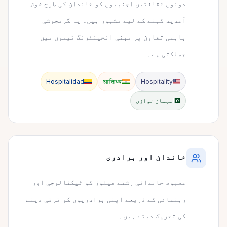
دونوں ثقافتیں اجنبیوں کو خاندان کی طرح خوش
آمدید کہنے کے لیے مشہور ہیں۔ یہ گرمجوشی
باہمی تعاون پر مبنی انجینئرنگ ٹیموں میں
جھلکتی ہے۔
Hospitalidad
आतिथ्य
Hospitality
مہمان نوازی
خاندان اور برادری
مضبوط خاندانی رشتے فیلوز کو ٹیکنالوجی اور
رہنمائی کے ذریعے اپنی برادریوں کو ترقی دینے
کی تحریک دیتے ہیں۔