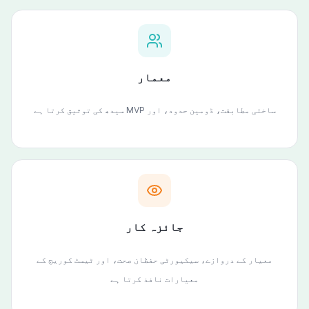
معمار
ساختی مطابقت، ڈومین حدود، اور MVP سیدھ کی توثیق کرتا ہے
جائزہ کار
معیار کے دروازے، سیکیورٹی حفظان صحت، اور ٹیسٹ کوریج کے
معیارات نافذ کرتا ہے