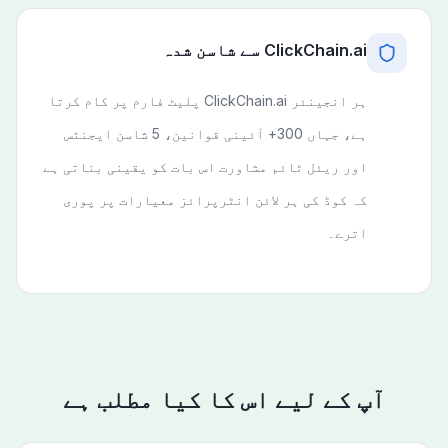
ClickChain.ai سے شاسن شدہ
ہر انجینئر ClickChain.ai پلیٹ فارم پر کام کرتا
ہے، جہاں 300+ آئینی قوانین، 5 شاسن ایجنٹس
اور ریئل ٹائم مشاورت اس بات کو یقینی بناتی ہے
کہ کوڈ کی ہر لائن انٹرپرائز معیارات پر پوری
اترے۔
آپ کے لیے اس کا کیا مطلب ہے