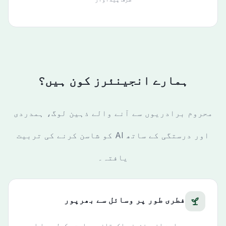
ہمارے انجینئرز کون ہیں؟
محروم برادریوں سے آنے والے ذہین لوگ، ہمدردی
اور درستگی کے ساتھ AI کو شاسن کرنے کی تربیت
یافتہ۔
فطری طور پر وسائل سے بھرپور
ہمارے انجینئرز پاکستان، بھارت، کولمبیا اور