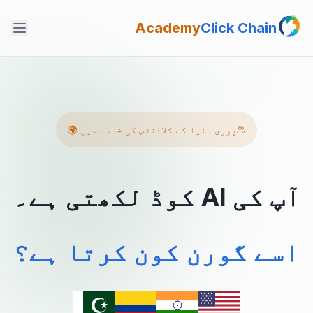
Academy
Click Chain
پوری دنیا کے کلائنٹس کی خدمت میں 🌍
آپ کی AI کوڈ لکھتی ہے۔
اسے گورن کون کرتا ہے؟