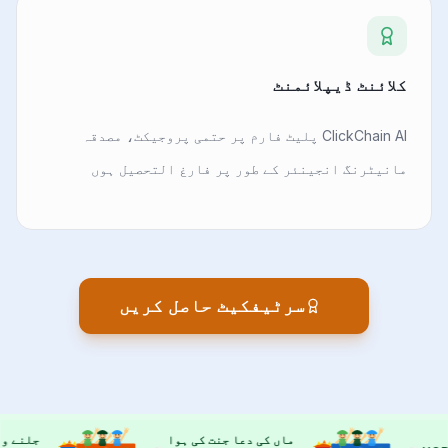
کلائنٹ ڈیپلائمنٹ
ClickChain AI پلیٹ فارم پر حتمی پروجیکٹ، مصدقہ
مانیٹرنگ انجینئر کے طور پر فارغ التحصیل ہوں
سرٹیفکیٹ حاصل کریں
ماں کی دعا جنت کی ہوا