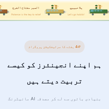
الله يحفظك
يلا حبيبي
الصبر مفتا
he key to relief
Let's go habibi!
God protect you
4 ہفتے کا سرٹیفکیشن پروگرام
ہم اپنے انجینئرز کو کیسے
تربیت دیتے ہیں
بنیادی باتوں سے لے کر مصدقہ AI مانیٹرنگ