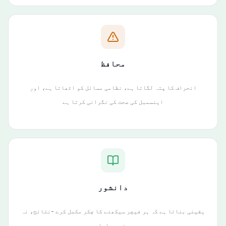
محافظ
انحراف کا پتہ لگاتا ہے، نظامی مسائل کو اٹھاتا ہے، اور
اینسمبل کی صحت کی نگرانی کرتا ہے
دانشور
یقینی بناتا ہے کہ ہر فیچر سیکھنے کا چکر مکمل کرے -نتائج، نہ
صرف پیداوار