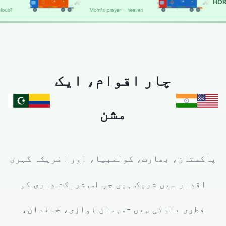
HORN OK PLEASE
Mom's prayer = heaven
HORN OK
HORN OK
چار اقوام، ایک
مشن
پاکستان، بھارت، کولمبیا، اور امریکہ گہری
اقدار میں شریک ہیں جو اس شراکت داری کو
فطری بناتی ہیں -مہمان نوازی، خاندان،