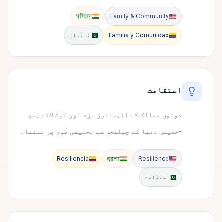
परिवार
Family & Community
Familia y Comunidad
خاندان
استقامت
دونوں ممالک کے انجینئرز عزم اور لچک لاتے ہیں
-حقیقی دنیا کے چیلنجز سے تخلیقی طور پر نمٹنا۔
Resiliencia
दृढ़ता
Resilience
استقامت