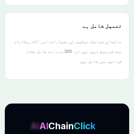
تعمیل شامل ہے
مالیاتی ضوابط، سیکیورٹی معیارات، اور آڈٹ ریکارڈز
بعد کی سوچ نہیں ہیں -یہ 300 سے زائد قابل نفاذ
قوانین میں شامل ہیں۔
AI
AI
Chain
Click