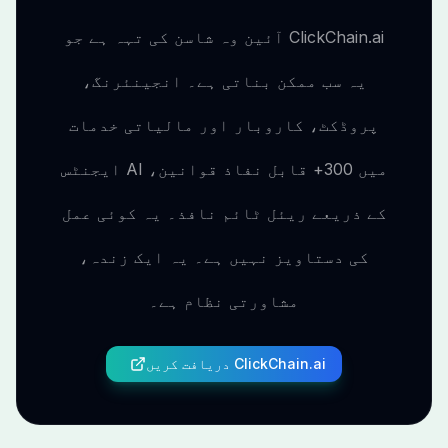
ClickChain.ai آئین وہ شاسن کی تہہ ہے جو
یہ سب ممکن بناتی ہے۔ انجینئرنگ،
پروڈکٹ، کاروبار اور مالیاتی خدمات
میں 300+ قابل نفاذ قوانین، AI ایجنٹس
کے ذریعے ریئل ٹائم نافذ۔ یہ کوئی عمل
کی دستاویز نہیں ہے۔ یہ ایک زندہ،
مشاورتی نظام ہے۔
ClickChain.ai دریافت کریں