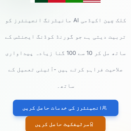
کلک چین اکیڈمی AI مانیٹرنگ انجینئرز کو
تربیت دیتی ہے جو گورنڈ کوڈنگ ایجنٹس کے
ساتھ مل کر 10 سے 100 گنا زیادہ پیداواری
صلاحیت فراہم کرتے ہیں -آئینی تعمیل کے
ساتھ۔
انجینئرز کی خدمات حاصل کریں
سرٹیفکیٹ حاصل کریں