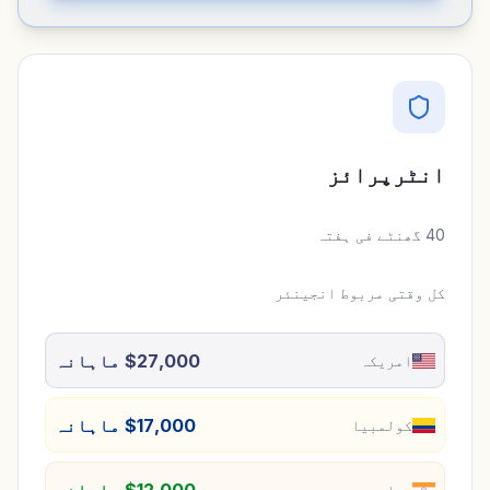
انٹرپرائز
40 گھنٹے فی ہفتہ
کل وقتی مربوط انجینئر
$27,000 ماہانہ
امریکہ
$17,000 ماہانہ
کولمبیا
$12,000 ماہانہ
بھارت