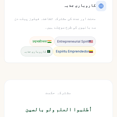
کاروباری جذبہ
محنت اور جدت کی مشترکہ ثقافت۔ فیلوز پہلے دن
سے بانیوں کی طرح سوچتے ہیں۔
उद्यमशीलता
Entrepreneurial Spirit
Espíritu Emprendedor
کاروباری جذبہ
مشترکہ حکمت
اُطلبوا العلم ولو بالصین