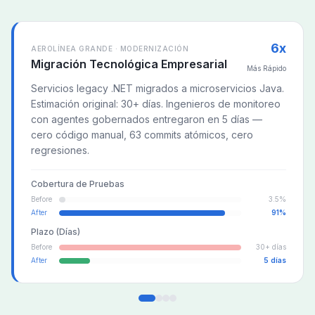
6x
AEROLÍNEA GRANDE · MODERNIZACIÓN
Migración Tecnológica Empresarial
Más Rápido
Servicios legacy .NET migrados a microservicios Java.
Estimación original: 30+ días. Ingenieros de monitoreo
con agentes gobernados entregaron en 5 días —
cero código manual, 63 commits atómicos, cero
regresiones.
Cobertura de Pruebas
Before
3.5%
After
91%
Plazo (Días)
Before
30+ días
After
5 días