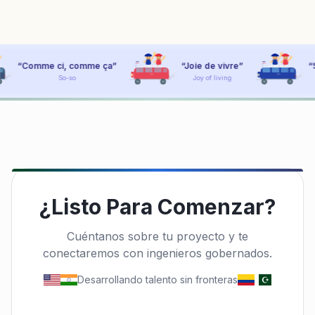
mme ça
”
“
Joie de vivre
”
“
Sacré bleu!
”
Joy of living
Holy blue!
¿Listo Para Comenzar?
Cuéntanos sobre tu proyecto y te
conectaremos con ingenieros gobernados.
Desarrollando talento sin fronteras