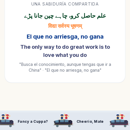
UNA SABIDURÍA COMPARTIDA
علم حاصل کرو، چاہے چین جانا پڑے
विद्या सर्वस्य भूषणम्
El que no arriesga, no gana
The only way to do great work is to
love what you do
"Busca el conocimiento, aunque tengas que ir a
China" · "El que no arriesga, no gana"
FOR HIRE
FOR HIRE
 Cuppa?
Cheerio, Mate
Right, Let's Cra