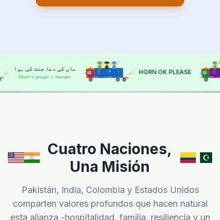
حسد سے بچاؤ
ما
HORN OK PLEASE
Protect from env
HORN OK
HORN OK
Cuatro Naciones,
Una Misión
Pakistán, India, Colombia y Estados Unidos
comparten valores profundos que hacen natural
esta alianza -hospitalidad, familia, resiliencia y un