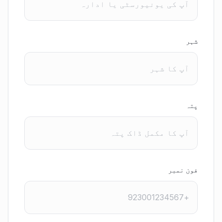
شہر
پتہ
فون نمبر