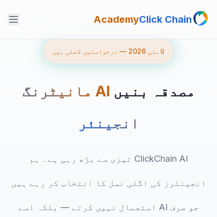
Academy
Click Chain
مئی 2026 — درخواستیں کھلی ہیں
مصدقہ بنیں
AI مانیٹرنگ
انجینئر
ClickChain AI تیزی سے بڑھ رہی ہے۔ ہم
انجینئرز کی اگلی نسل کا انتخاب کر رہے ہیں
جو صرف AI استعمال نہیں کرتے — بلکہ اسے