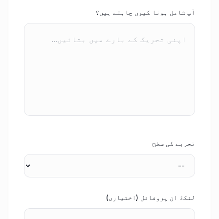
آپ شامل ہونا کیوں چاہتے ہیں؟
تجربے کی سطح
لنکڈ ان پروفائل (اختیاری)